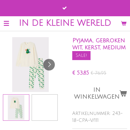
Ga
direct
naar
IN DE KLEINE WERELD
de
hoofdinhoud
Pyjama, gebroken
wit, kerst, medium
Sale!
€ 53,85
€ 76,95
IN
WINKELWAGEN
Artikelnummer:
243-
18-CPA-V/111