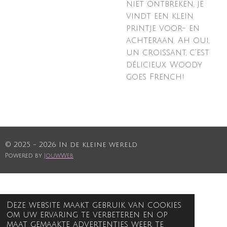
niet ontbreken, je
vindt een klein
printje voor- en
achteraan. Ah oui,
un croissant, c'est
délicieux. Woody
goes French!
© 2025 - 2026 In de kleine wereld
Powered by
JouwWeb
Deze website maakt gebruik van cookies
om uw ervaring te verbeteren en op
maat gemaakte advertenties weer te