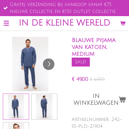
Gratis verzending bij aankoop vanaf €75
Ga
nieuwe collectie en €150 outlet collectie
direct
naar
IN DE KLEINE WERELD
de
hoofdinhoud
Blauwe pyjama
van katoen,
medium
Sale!
€ 49,00
€ 69,95
IN
WINKELWAGEN
Artikelnummer:
242-
10-PLD-Z/904