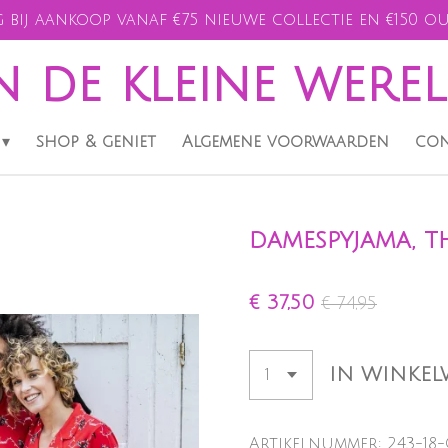
 bij aankoop vanaf €75 nieuwe collectie en €150 ou
n de kleine were
shop & geniet
Algemene voorwaarden
con
damespyjama, th
€ 37,50
€ 74,95
IN WINKE
Artikelnummer:
243-18