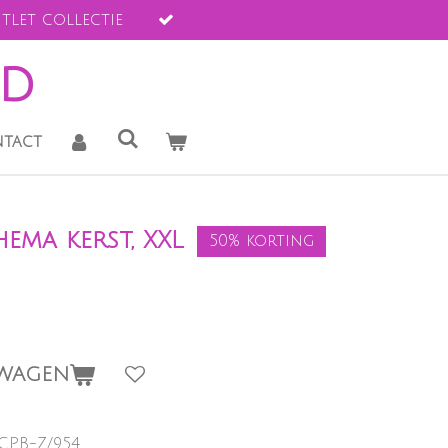
tlet collectie
ld
tact
ema kerst, XXL
50% korting
LWAGEN
-CPB-Z/954