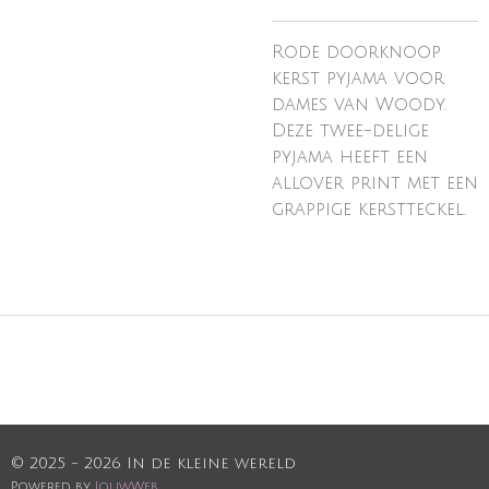
Rode doorknoop
kerst pyjama voor
dames van Woody.
Deze twee-delige
pyjama heeft een
allover print met een
grappige kerstteckel.
© 2025 - 2026 In de kleine wereld
Powered by
JouwWeb