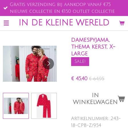
Gratis verzending bij aankoop vanaf €75
Ga
nieuwe collectie en €150 outlet collectie
direct
naar
IN DE KLEINE WERELD
de
hoofdinhoud
damespyjama,
thema kerst, X-
large
Sale!
€ 45,40
€ 64,95
IN
WINKELWAGEN
Artikelnummer:
243-
18-CPB-Z/954