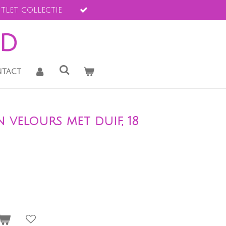
tlet collectie
ld
tact
n velours met duif, 18