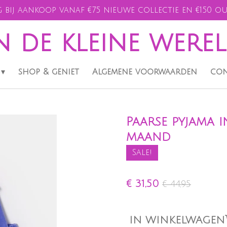
 bij aankoop vanaf €75 nieuwe collectie en €150 ou
n de kleine were
shop & geniet
Algemene voorwaarden
con
Paarse pyjama i
maand
Sale!
€ 31,50
€ 44,95
IN WINKELWAGEN