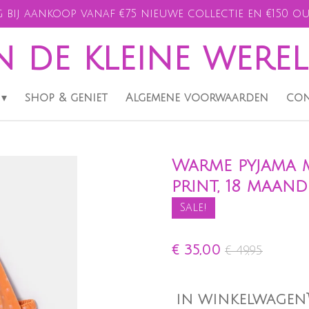
 bij aankoop vanaf €75 nieuwe collectie en €150 ou
n de kleine were
shop & geniet
Algemene voorwaarden
con
Warme pyjama m
print, 18 maand
Sale!
€ 35,00
€ 49,95
IN WINKELWAGEN