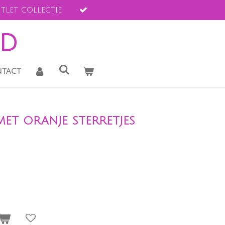
tlet collectie
ld
tact
et oranje sterretjes