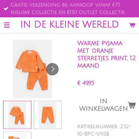
Gratis verzending bij aankoop vanaf €75
Ga
nieuwe collectie en €150 outlet collectie
direct
naar
IN DE KLEINE WERELD
de
hoofdinhoud
Warme pyjama
met oranje
sterretjes print, 12
maand
€ 49,95
IN
WINKELWAGEN
Artikelnummer:
252-
10-BPC-V/958