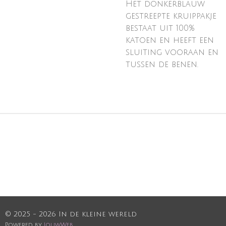
Het donkerblauw
gestreepte kruippakje
bestaat uit 100%
katoen en heeft een
sluiting vooraan en
tussen de benen.
© 2025 - 2026 In de kleine wereld
Powered by
JouwWeb