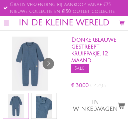
Gratis verzending bij aankoop vanaf €75
Ga
nieuwe collectie en €150 outlet collectie
direct
naar
IN DE KLEINE WERELD
de
hoofdinhoud
Donkerblauwe
gestreept
kruippakje, 12
maand
Sale!
€ 30,00
€ 42,95
IN
WINKELWAGEN