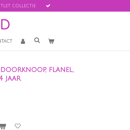
tlet collectie
ld
tact
doorknoop, flanel,
4 jaar