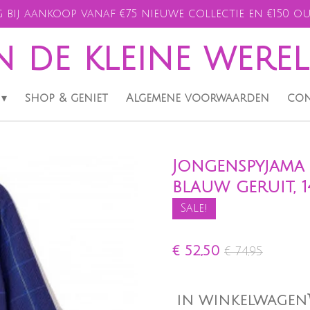
 bij aankoop vanaf €75 nieuwe collectie en €150 ou
n de kleine were
shop & geniet
Algemene voorwaarden
con
Jongenspyjama 
blauw geruit, 1
Sale!
€ 52,50
€ 74,95
IN WINKELWAGEN