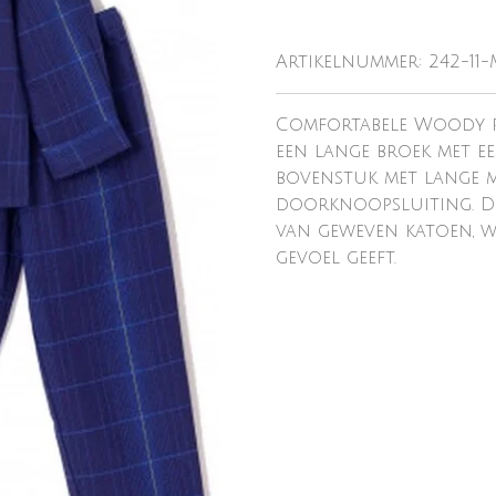
Artikelnummer:
242-11
Comfortabele Woody p
een lange broek met ee
bovenstuk met lange m
doorknoopsluiting. De
van geweven katoen, 
gevoel geeft.