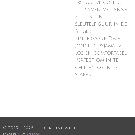
exclusieve collectie
uit samen met Anne
Kurris, een
sleutelfiguur in de
Belgische
kindermode. Deze
jongens pyjama zit
los en comfortabel.
Perfect om in te
chillen, of in te
slapen!
© 2025 - 2026 In de kleine wereld
Powered by
JouwWeb