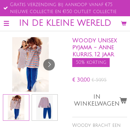
Gratis verzending bij aankoop vanaf €75
Ga
nieuwe collectie en €150 outlet collectie
direct
naar
IN DE KLEINE WERELD
de
hoofdinhoud
Woody Unisex
pyjama - Anne
Kurris, 12 jaar
50% korting
€ 30,00
€ 59,95
IN
WINKELWAGEN
Woody bracht een