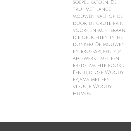
soepel katoen. De
trui, met lange
mouwen, valt op de
door de grote print
voor- en achteraan,
die oplichten in het
donker! De mouwen
en broekspijpen zijn
afgewerkt met een
brede, zachte boord.
Een tijdloze Woody
pyjama met een
vleugje Woody
humor.