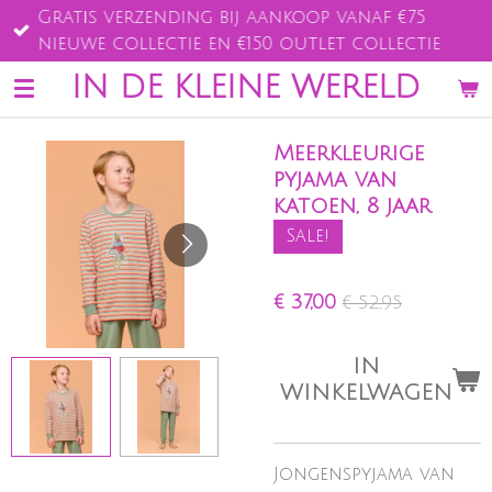
Gratis verzending bij aankoop vanaf €75
Ga
nieuwe collectie en €150 outlet collectie
direct
naar
IN DE KLEINE WERELD
de
hoofdinhoud
Meerkleurige
pyjama van
katoen, 8 jaar
Sale!
€ 37,00
€ 52,95
IN
WINKELWAGEN
Jongenspyjama van