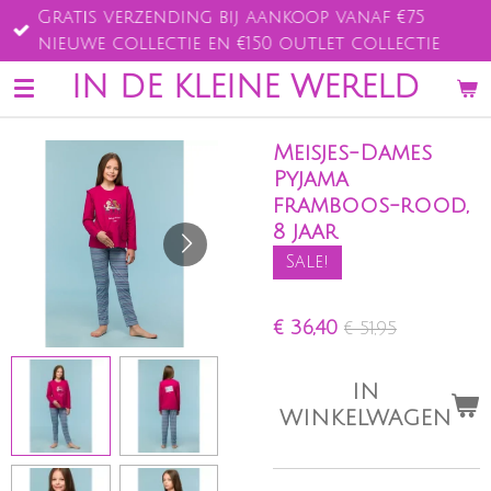
Gratis verzending bij aankoop vanaf €75
Ga
nieuwe collectie en €150 outlet collectie
direct
naar
IN DE KLEINE WERELD
de
hoofdinhoud
Meisjes-Dames
Pyjama
framboos-rood,
8 jaar
Sale!
€ 36,40
€ 51,95
IN
WINKELWAGEN