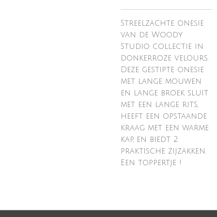
Streelzachte onesie
van de Woody
Studio collectie in
donkerroze velours.
Deze gestipte onesie
met lange mouwen
en lange broek sluit
met een lange rits,
heeft een opstaande
kraag met een warme
kap, en biedt 2
praktische zijzakken.
Een toppertje !