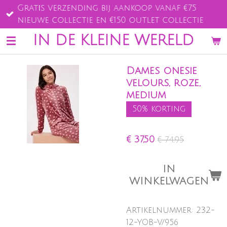
Gratis verzending bij aankoop vanaf €75
Ga
nieuwe collectie en €150 outlet collectie
direct
naar
IN DE KLEINE WERELD
de
hoofdinhoud
Dames onesie
velours, roze,
medium
50% korting
€ 37,50
€ 74,95
IN
WINKELWAGEN
Artikelnummer:
232-
12-YOB-V/956