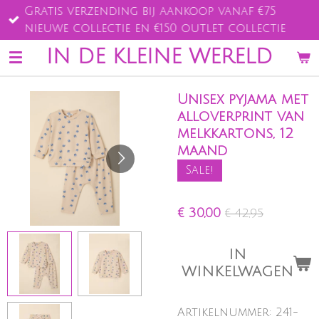
Gratis verzending bij aankoop vanaf €75
Ga
nieuwe collectie en €150 outlet collectie
direct
naar
IN DE KLEINE WERELD
de
hoofdinhoud
Unisex pyjama met
alloverprint van
melkkartons, 12
maand
Sale!
€ 30,00
€ 42,95
IN
WINKELWAGEN
Artikelnummer:
241-