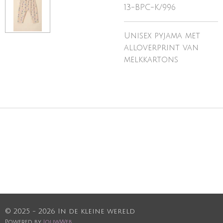
13-BPC-K/996
Unisex pyjama met
alloverprint van
melkkartons
© 2025 - 2026 In de kleine wereld
Powered by
JouwWeb