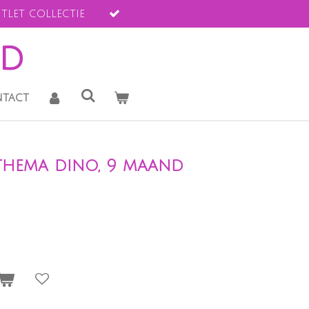
tlet collectie
ld
tact
 thema dino, 9 maand