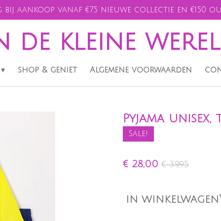
 bij aankoop vanaf €75 nieuwe collectie en €150 ou
n de kleine were
shop & geniet
Algemene voorwaarden
con
Pyjama unisex,
Sale!
€ 28,00
€ 39,95
IN WINKELWAGEN