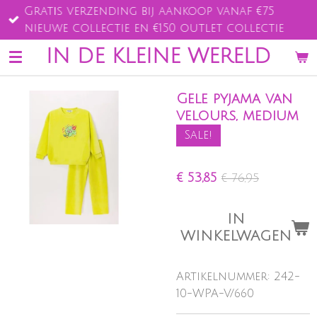
Gratis verzending bij aankoop vanaf €75
Ga
nieuwe collectie en €150 outlet collectie
direct
naar
IN DE KLEINE WERELD
de
hoofdinhoud
Gele pyjama van
velours, medium
Sale!
€ 53,85
€ 76,95
IN
WINKELWAGEN
Artikelnummer:
242-
10-WPA-V/660