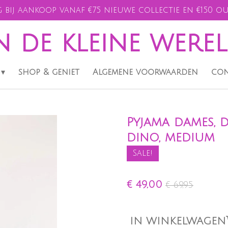
 bij aankoop vanaf €75 nieuwe collectie en €150 ou
n de kleine were
shop & geniet
Algemene voorwaarden
con
Pyjama dames,
dino, medium
Sale!
€ 49,00
€ 69,95
IN WINKELWAGEN