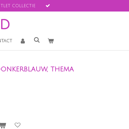
tlet collectie
ld
tact
 donkerblauw, thema