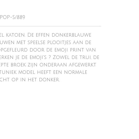
-POP-S/889
el katoen. De effen donkerblauwe
uwen met speelse plooitjes aan de
pgefleurd door de emoji print van
ken je de emoji's ? Zowel de trui, de
pte broek zijn onderaan afgewerkt
 tuniek model heeft een normale
icht op in het donker.