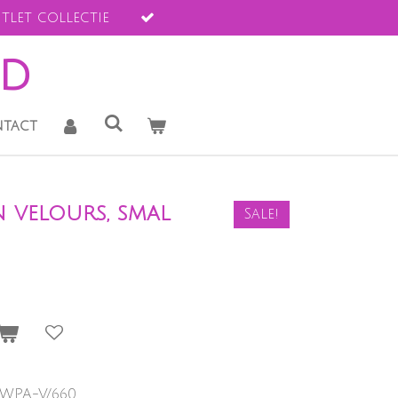
tlet collectie
ld
tact
n velours, smal
Sale!
-WPA-V/660