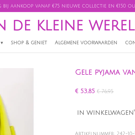
 bij aankoop vanaf €75 nieuwe collectie en €150 ou
n de kleine were
shop & geniet
Algemene voorwaarden
con
Gele pyjama va
€ 53,85
€ 76,95
IN WINKELWAGEN
Artikelnummer:
242-10