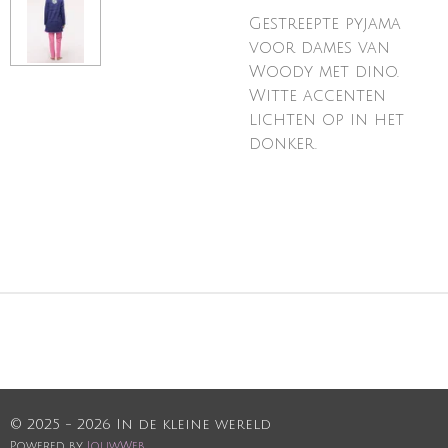
Gestreepte pyjama
voor dames van
Woody met dino.
Witte accenten
lichten op in het
donker.
© 2025 - 2026 In de kleine wereld
Powered by
JouwWeb