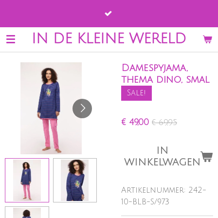
Ga
direct
naar
IN DE KLEINE WERELD
de
hoofdinhoud
Damespyjama,
thema dino, smal
Sale!
€ 49,00
€ 69,95
IN
WINKELWAGEN
Artikelnummer:
242-
10-BLB-S/973