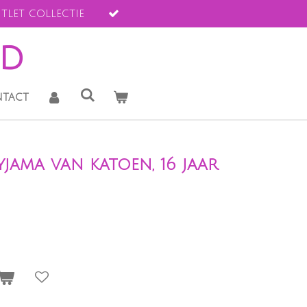
tlet collectie
ld
tact
jama van katoen, 16 jaar