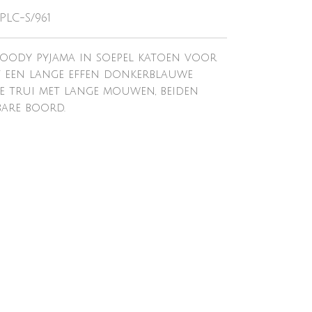
PLC-S/961
oody pyjama in soepel katoen voor
ft een lange effen donkerblauwe
te trui met lange mouwen, beiden
bare boord.