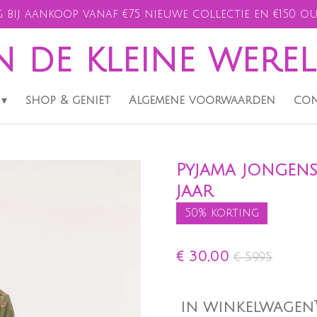
 bij aankoop vanaf €75 nieuwe collectie en €150 ou
n de kleine were
shop & geniet
Algemene voorwaarden
con
Pyjama jongens,
jaar
50% korting
€ 30,00
€ 59,95
IN WINKELWAGEN