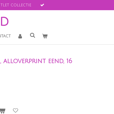
tlet collectie
ld
tact
 alloverprint eend, 16