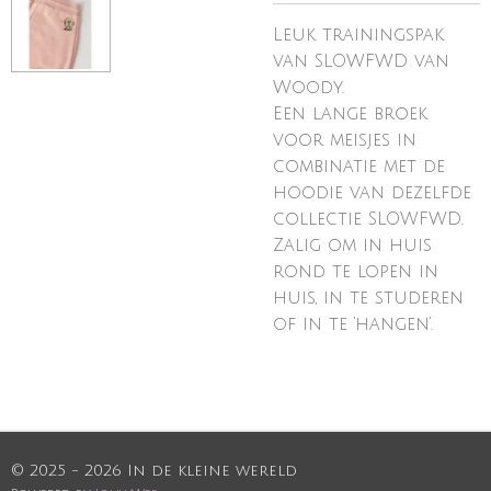
Leuk trainingspak
van SLOWFWD van
Woody.
Een lange broek
voor meisjes in
combinatie met de
hoodie van dezelfde
collectie SLOWFWD.
Zalig om in huis
rond te lopen in
huis, in te studeren
of in te ‘hangen’.
© 2025 - 2026 In de kleine wereld