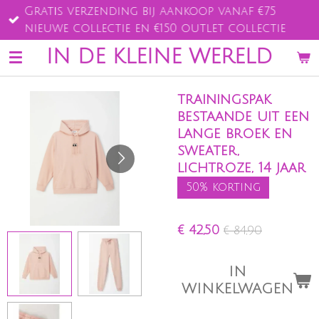
Gratis verzending bij aankoop vanaf €75
Ga
nieuwe collectie en €150 outlet collectie
direct
naar
IN DE KLEINE WERELD
de
hoofdinhoud
trainingspak
bestaande uit een
lange broek en
sweater,
lichtroze, 14 jaar
50% korting
€ 42,50
€ 84,90
IN
WINKELWAGEN