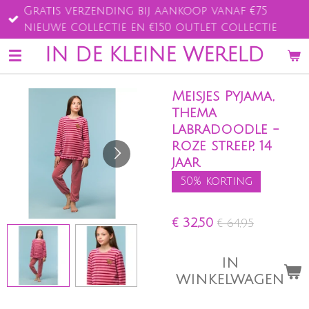
Gratis verzending bij aankoop vanaf €75
Ga
nieuwe collectie en €150 outlet collectie
direct
naar
IN DE KLEINE WERELD
de
hoofdinhoud
Meisjes Pyjama,
thema
labradoodle -
roze streep, 14
jaar
50% korting
€ 32,50
€ 64,95
IN
WINKELWAGEN