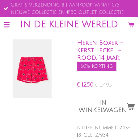
Gratis verzending bij aankoop vanaf €75
Ga
nieuwe collectie en €150 outlet collectie
direct
naar
IN DE KLEINE WERELD
de
hoofdinhoud
Heren Boxer -
Kerst Teckel -
Rood, 14 jaar
50% korting
€ 12,50
€ 24,95
IN
WINKELWAGEN
Artikelnummer:
243-
18-CLE-Z/954