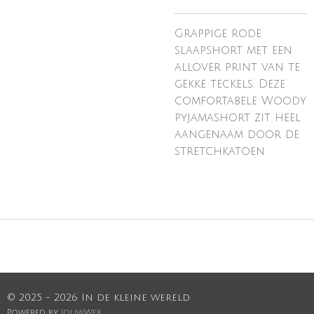
Grappige rode
slaapshort met een
allover print van te
gekke teckels. Deze
comfortabele Woody
pyjamashort zit heel
aangenaam door de
stretchkatoen
© 2025 - 2026 In de kleine wereld
Powered by
JouwWeb