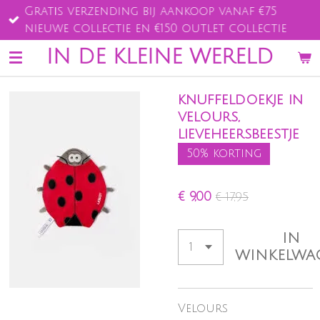
Gratis verzending bij aankoop vanaf €75
Ga
nieuwe collectie en €150 outlet collectie
direct
naar
IN DE KLEINE WERELD
de
hoofdinhoud
knuffeldoekje in
velours,
lieveheersbeestje
50% korting
€ 9,00
€ 17,95
IN
WINKELWA
Velours