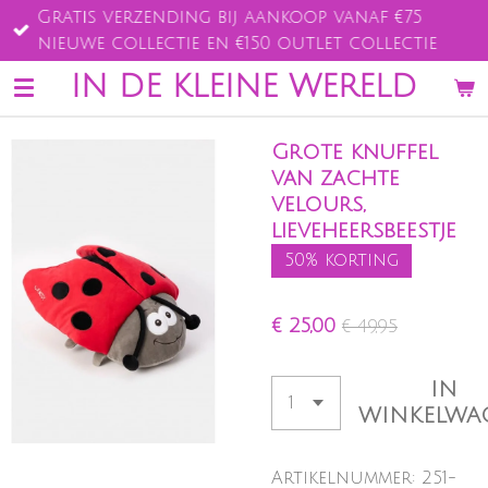
Gratis verzending bij aankoop vanaf €75
Ga
nieuwe collectie en €150 outlet collectie
direct
naar
IN DE KLEINE WERELD
de
hoofdinhoud
Grote knuffel
van zachte
velours,
lieveheersbeestje
50% korting
€ 25,00
€ 49,95
IN
WINKELWA
Artikelnummer:
251-