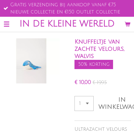
Gratis verzending bij aankoop vanaf €75
Ga
nieuwe collectie en €150 outlet collectie
direct
naar
IN DE KLEINE WERELD
de
hoofdinhoud
Knuffeltje van
zachte velours,
walvis
50% korting
€ 10,00
€ 19,95
IN
WINKELWA
Ultrazacht velours