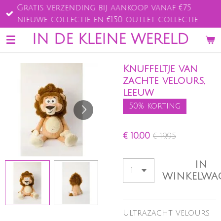
Gratis verzending bij aankoop vanaf €75
Ga
nieuwe collectie en €150 outlet collectie
direct
naar
IN DE KLEINE WERELD
de
hoofdinhoud
Knuffeltje van
zachte velours,
leeuw
50% korting
€ 10,00
€ 19,95
IN
WINKELWA
Ultrazacht velours