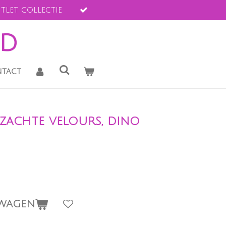
tlet collectie
ld
tact
 zachte velours, dino
LWAGEN