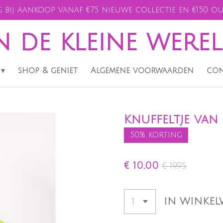
 bij aankoop vanaf €75 nieuwe collectie en €150 ou
n de kleine were
shop & geniet
Algemene voorwaarden
con
Knuffeltje van
50% korting
€ 10,00
€ 19,95
IN WINKE