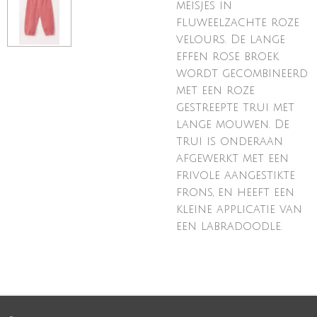
meisjes in
fluweelzachte roze
velours. De lange
effen rose broek
wordt gecombineerd
met een roze
gestreepte trui met
lange mouwen. De
trui is onderaan
afgewerkt met een
frivole aangestikte
frons, en heeft een
kleine applicatie van
een labradoodle.