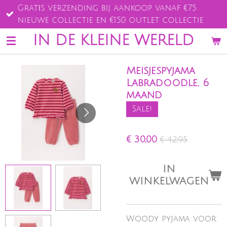
Gratis verzending bij aankoop vanaf €75
Ga
nieuwe collectie en €150 outlet collectie
direct
naar
IN DE KLEINE WERELD
de
hoofdinhoud
Meisjespyjama
Labradoodle, 6
maand
Sale!
€ 30,00
€ 42,95
IN
WINKELWAGEN
Woody pyjama voor