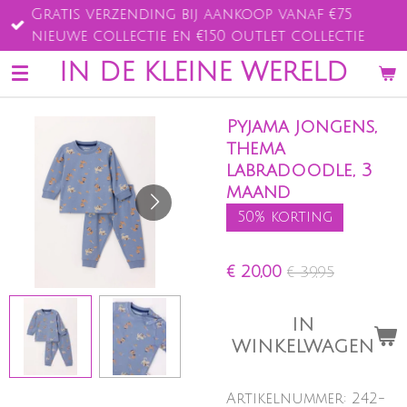
Gratis verzending bij aankoop vanaf €75
Ga
nieuwe collectie en €150 outlet collectie
direct
naar
IN DE KLEINE WERELD
de
hoofdinhoud
Pyjama jongens,
thema
labradoodle, 3
maand
50% korting
€ 20,00
€ 39,95
IN
WINKELWAGEN
Artikelnummer:
242-