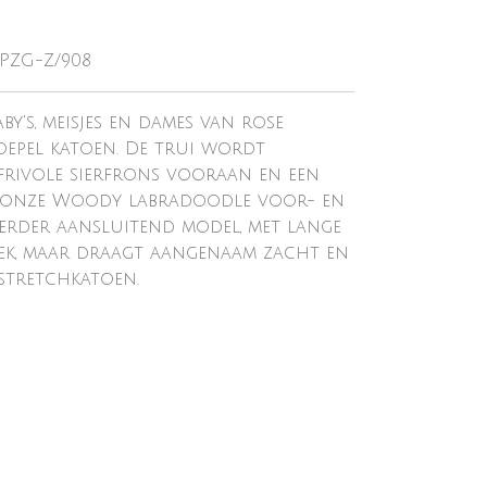
-PZG-Z/908
's, meisjes en dames van rose
oepel katoen. De trui wordt
frivole sierfrons vooraan en een
an onze Woody labradoodle voor- en
eerder aansluitend model, met lange
k, maar draagt aangenaam zacht en
stretchkatoen.