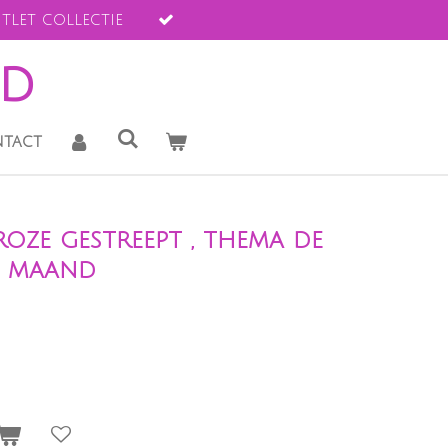
tlet collectie
ld
tact
 roze gestreept , thema de
3 maand