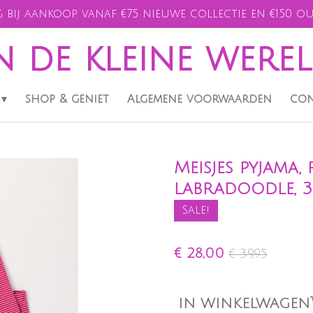
 bij aankoop vanaf €75 nieuwe collectie en €150 ou
n de kleine were
shop & geniet
Algemene voorwaarden
con
Meisjes pyjama,
labradoodle, 
Sale!
€ 28,00
€ 39,95
IN WINKELWAGEN