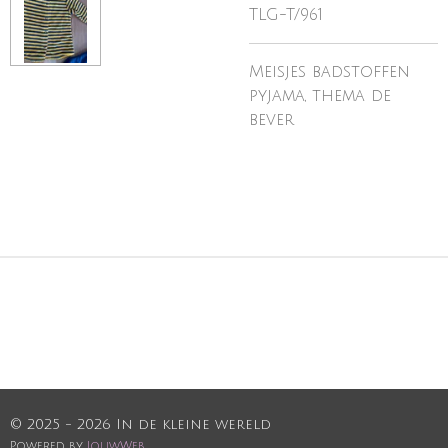
TLG-T/961
Meisjes badstoffen
pyjama, thema de
bever
© 2025 - 2026 In de kleine wereld
Powered by
JouwWeb