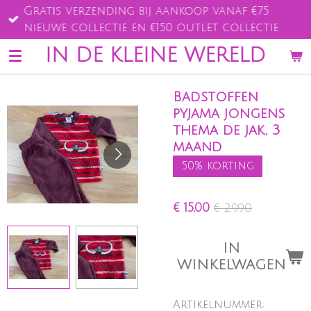
Gratis verzending bij aankoop vanaf €75
Ga
nieuwe collectie en €150 outlet collectie
direct
naar
IN DE KLEINE WERELD
de
hoofdinhoud
Badstoffen
pyjama jongens
thema de jak, 3
maand
50% korting
€ 15,00
€ 29,90
IN
WINKELWAGEN
Artikelnummer: