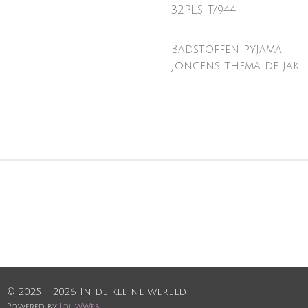
32PLS-T/944
Badstoffen pyjama
jongens thema de jak
© 2025 - 2026 In de kleine wereld
Powered by
JouwWeb