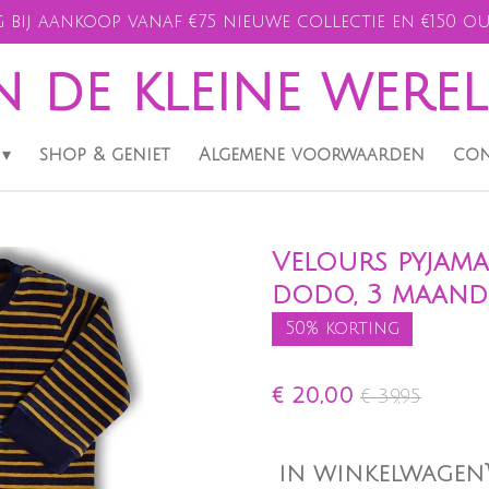
 bij aankoop vanaf €75 nieuwe collectie en €150 ou
n de kleine were
shop & geniet
Algemene voorwaarden
con
Velours pyjam
dodo, 3 maand
50% korting
€ 20,00
€ 39,95
IN WINKELWAGEN