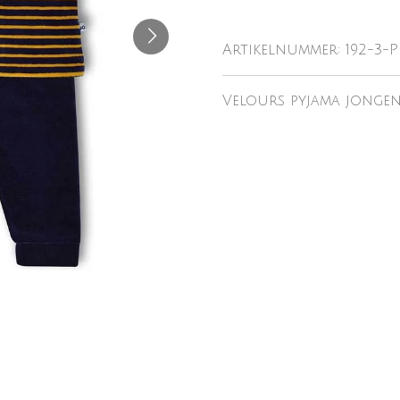
Artikelnummer:
192-3-P
Velours pyjama jonge