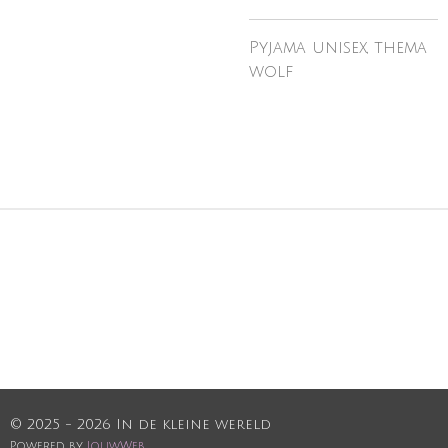
Pyjama unisex, thema
wolf
© 2025 - 2026 In de kleine wereld
Powered by
JouwWeb