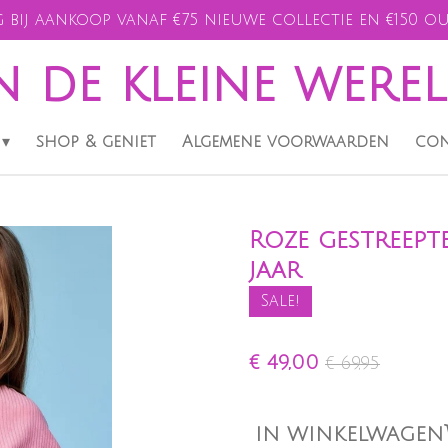
 bij aankoop vanaf €75 nieuwe collectie en €150 ou
n de kleine were
shop & geniet
Algemene voorwaarden
con
Roze gestreepte
jaar
Sale!
€ 49,00
€ 69,95
IN WINKELWAGEN