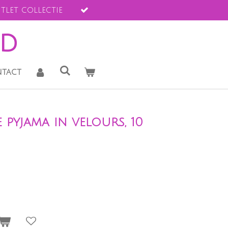
tlet collectie
ld
tact
 pyjama in velours, 10