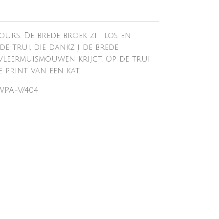
ours. De brede broek zit los en
e trui, die dankzij de brede
vleermuismouwen krijgt. Op de trui
 print van een kat.
WPA-V/404