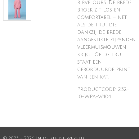
ribvelours. De brede
broek zit los en
comfortabel – net
als de trui, die
dankzij de brede
aangestikte zijpanden
vleermuismouwen
krijgt. Op de trui
staat een
geborduurde print
van een kat.
Productcode: 252-
10-WPA-V/404
© 2025 - 2026 In de kleine wereld