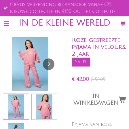
Gratis verzending bij aankoop vanaf €75
Ga
nieuwe collectie en €150 outlet collectie
direct
naar
IN DE KLEINE WERELD
de
hoofdinhoud
Roze gestreepte
pyjama in velours,
2 jaar
Sale!
€ 42,00
€ 59,95
IN
WINKELWAGEN
Pyjama van roze