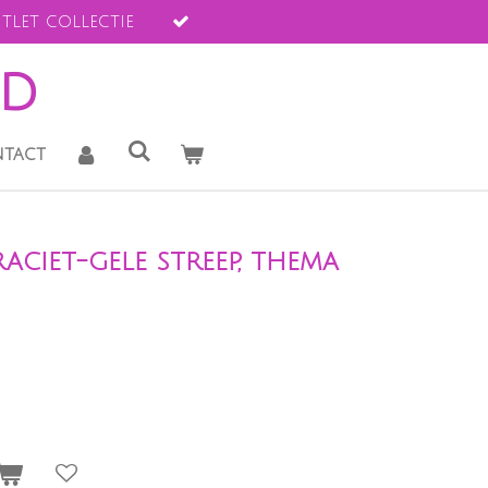
tlet collectie
ld
tact
raciet-gele streep, thema