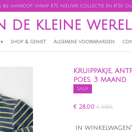
 bij aankoop vanaf €75 nieuwe collectie en €150 ou
n de kleine were
shop & geniet
Algemene voorwaarden
con
Kruippakje, ant
poes, 3 maand
Sale!
€ 28,00
€ 39,95
IN WINKELWAGEN