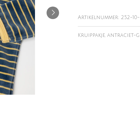
Artikelnummer:
252-10-
Kruippakje, antraciet-g