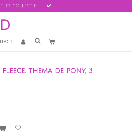
tlet collectie
ld
tact
 fleece, thema de pony, 3