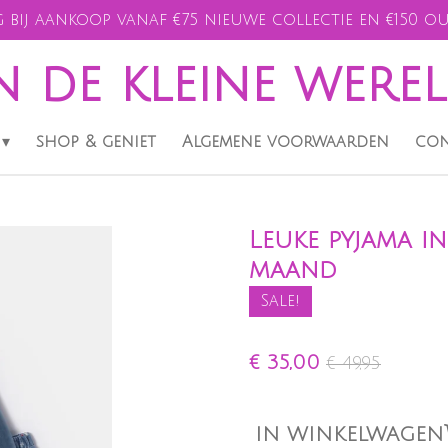
 bij aankoop vanaf €75 nieuwe collectie en €150 ou
n de kleine were
shop & geniet
Algemene voorwaarden
con
Leuke pyjama in
maand
Sale!
€ 35,00
€ 49,95
IN WINKELWAGEN