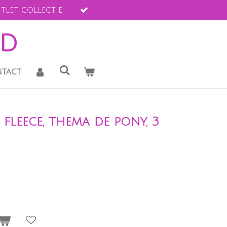
tlet collectie
ld
tact
 fleece, thema de pony, 3