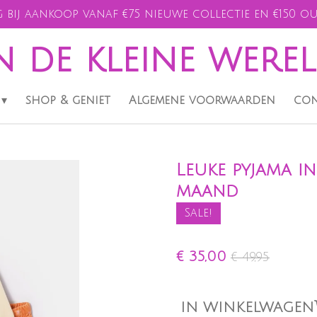
 bij aankoop vanaf €75 nieuwe collectie en €150 ou
n de kleine were
shop & geniet
Algemene voorwaarden
con
Leuke pyjama in
maand
Sale!
€ 35,00
€ 49,95
IN WINKELWAGEN