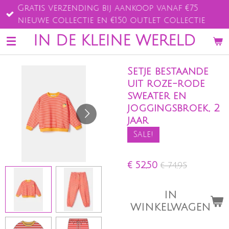
Gratis verzending bij aankoop vanaf €75
Ga
nieuwe collectie en €150 outlet collectie
direct
naar
IN DE KLEINE WERELD
de
hoofdinhoud
Setje bestaande
uit roze-rode
sweater en
joggingsbroek, 2
jaar
Sale!
€ 52,50
€ 74,95
IN
WINKELWAGEN