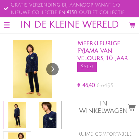
Gratis verzending bij aankoop vanaf €75
Ga
nieuwe collectie en €150 outlet collectie
direct
naar
IN DE KLEINE WERELD
de
hoofdinhoud
Meerkleurige
pyjama van
velours, 10 jaar
Sale!
€ 45,40
€ 64,95
IN
WINKELWAGEN
Ruime, comfortabele