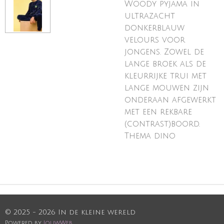
Woody pyjama in
ultrazacht
donkerblauw
velours voor
jongens. Zowel de
lange broek als de
kleurrijke trui met
lange mouwen zijn
onderaan afgewerkt
met een rekbare
(contrast)boord.
Thema dino
© 2025 - 2026 In de kleine wereld
Powered by
JouwWeb