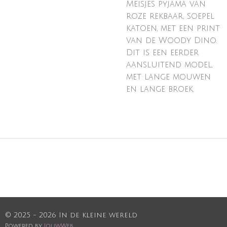
Meisjes pyjama van
roze rekbaar, soepel
katoen, met een print
van de Woody Dino.
Dit is een eerder
aansluitend model,
met lange mouwen
en lange broek.
© 2025 - 2026 In de kleine wereld
Powered by
JouwWeb