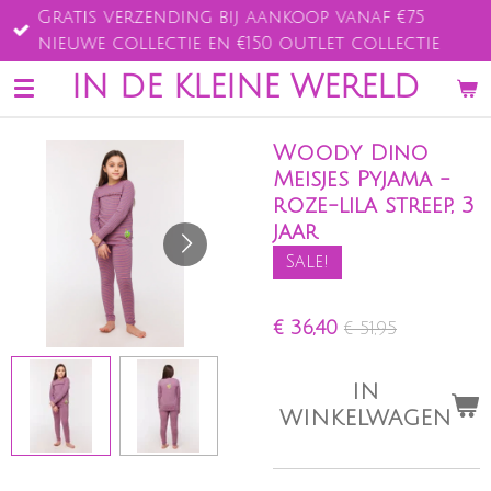
Gratis verzending bij aankoop vanaf €75
Ga
nieuwe collectie en €150 outlet collectie
direct
naar
IN DE KLEINE WERELD
de
hoofdinhoud
Woody Dino
Meisjes Pyjama -
roze-lila streep, 3
jaar
Sale!
€ 36,40
€ 51,95
IN
WINKELWAGEN