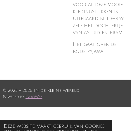
voor al deze mooie
kledingstukken is
uiteraard Billie-Ray
zelf, het dochtertje
van Astrid en Bram.
Het gaat over de
rode pyjama
© 2025 - 2026 In de kleine wereld
Powered by
JouwWeb
Deze website maakt gebruik van cookies