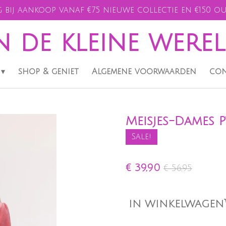
 bij aankoop vanaf €75 nieuwe collectie en €150 ou
n de kleine were
shop & geniet
Algemene voorwaarden
con
Meisjes-Dames P
Sale!
€ 39,90
€ 56,95
IN WINKELWAGEN