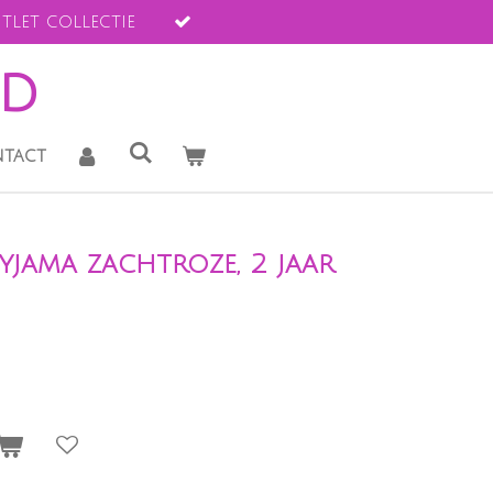
tlet collectie
ld
tact
yjama zachtroze, 2 jaar