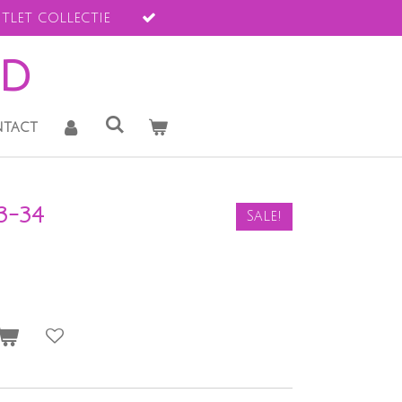
tlet collectie
ld
tact
3-34
Sale!