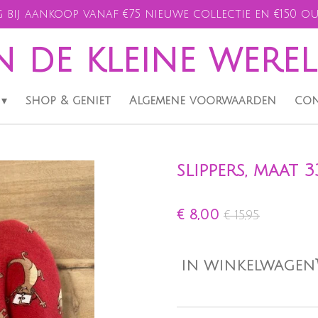
 bij aankoop vanaf €75 nieuwe collectie en €150 ou
n de kleine were
shop & geniet
Algemene voorwaarden
con
slippers, maat 3
€ 8,00
€ 15,95
IN WINKELWAGEN