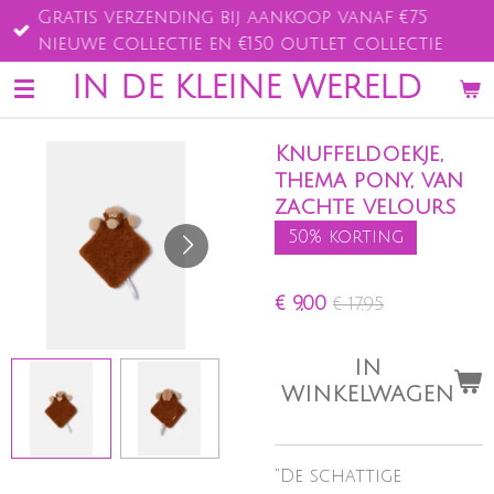
Gratis verzending bij aankoop vanaf €75
Ga
nieuwe collectie en €150 outlet collectie
direct
naar
IN DE KLEINE WERELD
de
hoofdinhoud
Knuffeldoekje,
thema pony, van
zachte velours
50% korting
€ 9,00
€ 17,95
IN
WINKELWAGEN
"De schattige