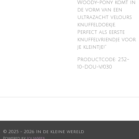
Woody-pony komt in
de vorm van een
ultrazacht velours
knuffeldoekje.
Perfect als eerste
knuffelvriendje voor
je kleintje!"
Productcode: 252-
10-DOU-V/030
© 2025 - 2026 In de kleine wereld
Powered by
JouwWeb