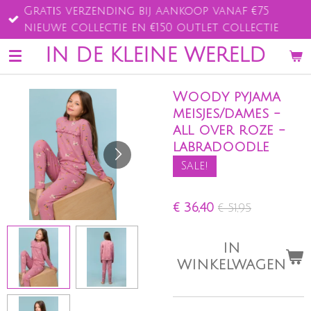
Gratis verzending bij aankoop vanaf €75
Ga
nieuwe collectie en €150 outlet collectie
direct
naar
IN DE KLEINE WERELD
de
hoofdinhoud
Woody pyjama
meisjes/dames -
all over roze -
labradoodle
Sale!
€ 36,40
€ 51,95
IN
WINKELWAGEN