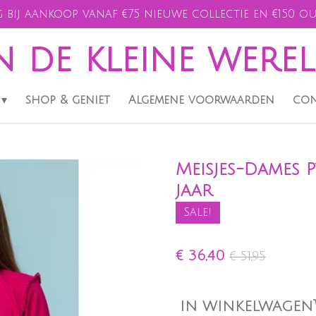
 bij aankoop vanaf €75 nieuwe collectie en €150 ou
n de kleine were
shop & geniet
Algemene voorwaarden
con
Meisjes-Dames 
jaar
Sale!
€ 36,40
€ 51,95
IN WINKELWAGEN