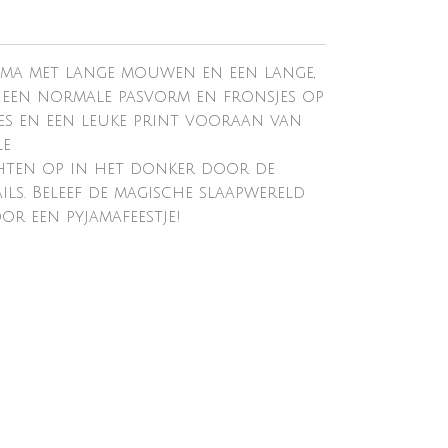
ama met lange mouwen en een lange,
t een normale pasvorm en fronsjes op
es en een leuke print vooraan van
le
chten op in het donker door de
ls. Beleef de magische slaapwereld
or een pyjamafeestje!