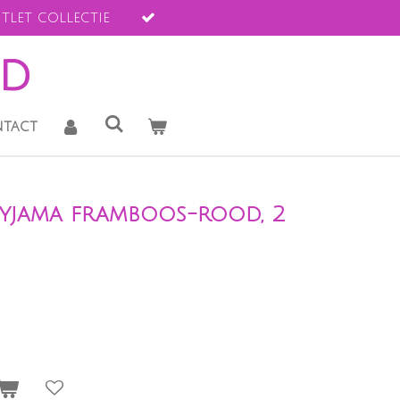
tlet collectie
ld
tact
Pyjama framboos-rood, 2