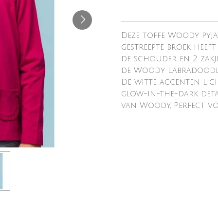
Deze toffe Woody pyj
gestreepte broek heef
de schouder en 2 zakj
de Woody Labradood
De witte accenten li
glow-in-the-dark detai
van Woody,
Perfect vo